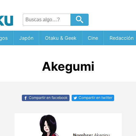
gos
Japón
Otaku & Geek
Cine
Redacción
Akegumi
Compartir en facebook
Compartir en twitter