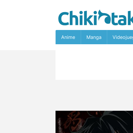
Anime
Manga
Videojue