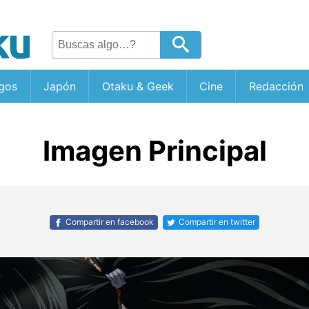
gos
Japón
Otaku & Geek
Cine
Redacción
Imagen Principal
Compartir en facebook
Compartir en twitter