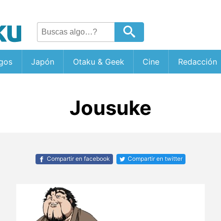
gos
Japón
Otaku & Geek
Cine
Redacción
Jousuke
Compartir en facebook
Compartir en twitter