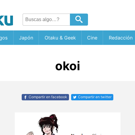
gos
Japón
Otaku & Geek
Cine
Redacción
okoi
Compartir en facebook
Compartir en twitter