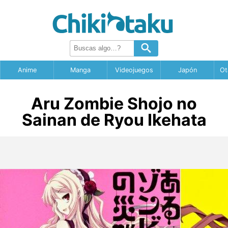
Anime
Manga
Videojuegos
Japón
Ot
Aru Zombie Shojo no
Sainan de Ryou Ikehata