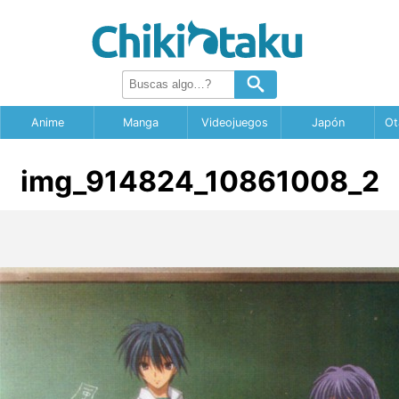
Anime
Manga
Videojuegos
Japón
Ot
img_914824_10861008_2