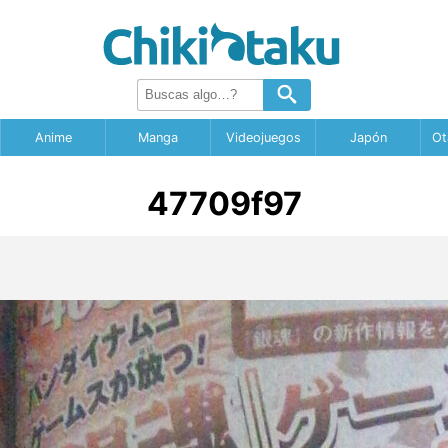
Anime
Manga
Videojuegos
Japón
Ot
47709f97