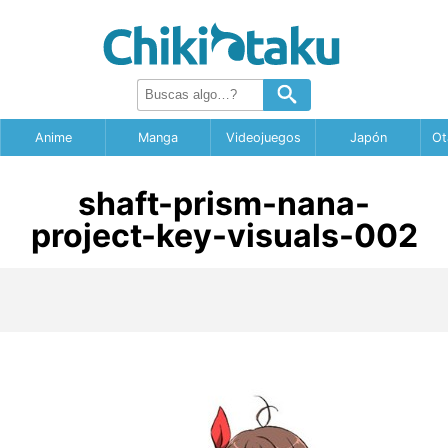
Anime
Manga
Videojuegos
Japón
Ot
shaft-prism-nana-
project-key-visuals-002