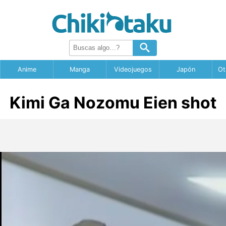
Anime
Manga
Videojuegos
Japón
Ot
Kimi Ga Nozomu Eien shot