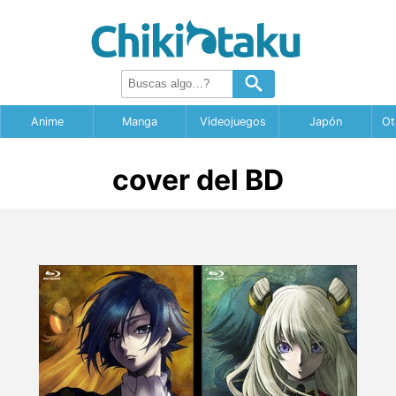
Anime
Manga
Videojuegos
Japón
Ot
cover del BD