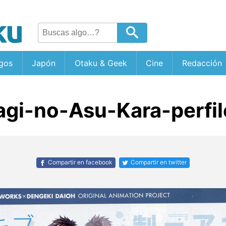
gos
Japón
Otaku & Geek
Cine
Redacción
agi-no-Asu-Kara-perfil
Compartir en facebook
Compartir en twitter