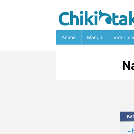
Anime
Manga
Videojue
N