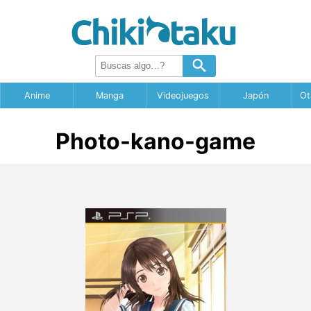
Anime
Manga
Videojuegos
Japón
Ot
Photo-kano-game