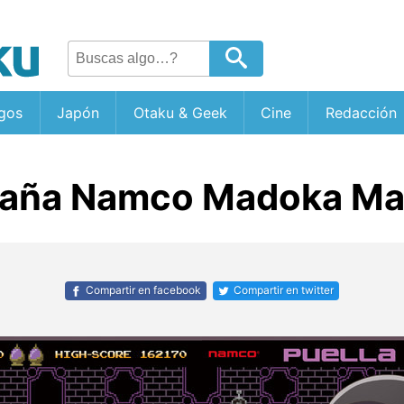
gos
Japón
Otaku & Geek
Cine
Redacción
aña Namco Madoka Mag
Compartir en facebook
Compartir en twitter