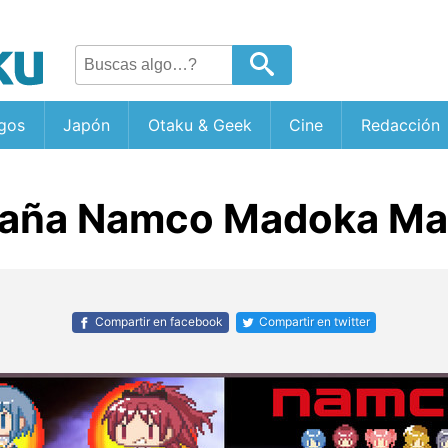
gos
Japón
Otaku & Geek
Cine
Redacción
aña Namco Madoka Mag
Compartir en facebook
Compartir en twitter