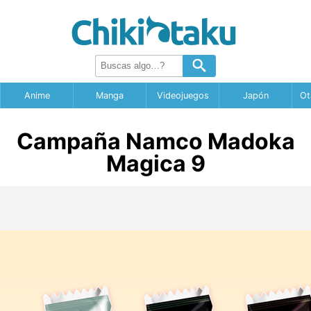
Anime
Manga
Videojuegos
Japón
Ot
Campaña Namco Madoka
Magica 9