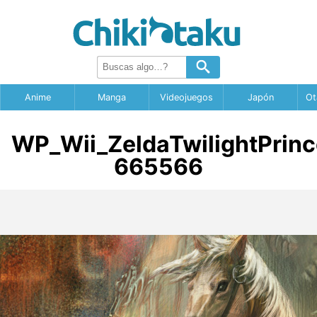
Anime
Manga
Videojuegos
Japón
Ot
WP_Wii_ZeldaTwilightPrin
665566