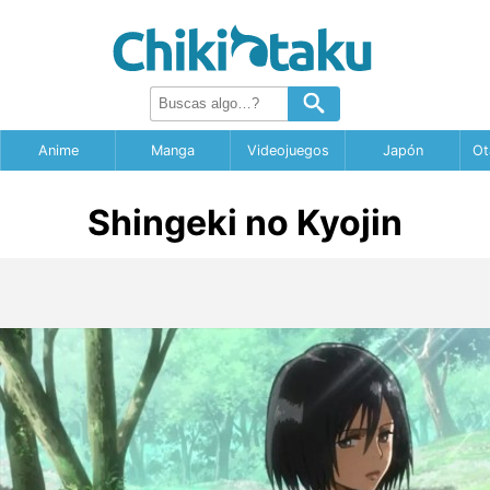
Anime
Manga
Videojuegos
Japón
Ot
Shingeki no Kyojin