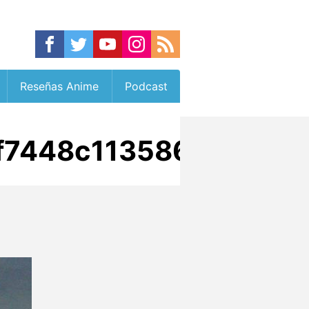
Reseñas Anime
Podcast
7448c11358654329_fu