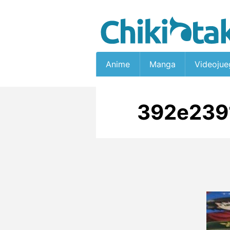
Anime
Manga
Videojue
392e239