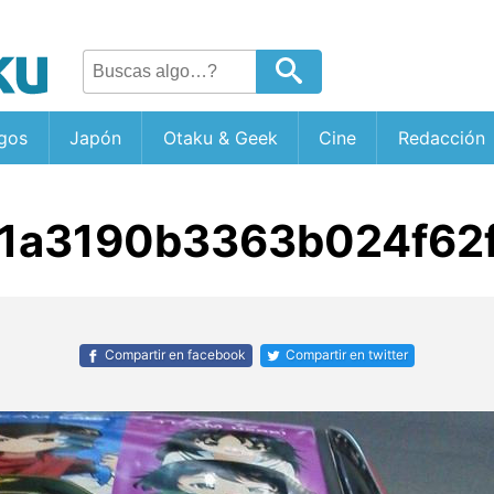
gos
Japón
Otaku & Geek
Cine
Redacción
1a3190b3363b024f62f
Compartir en facebook
Compartir en twitter