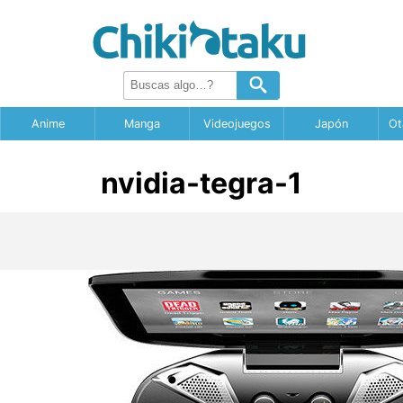
Anime
Manga
Videojuegos
Japón
Ot
nvidia-tegra-1