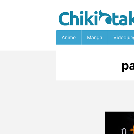
Anime
Manga
Videojue
p