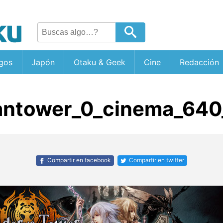
gos
Japón
Otaku & Geek
Cine
Redacción
antower_0_cinema_640
Compartir en facebook
Compartir en twitter