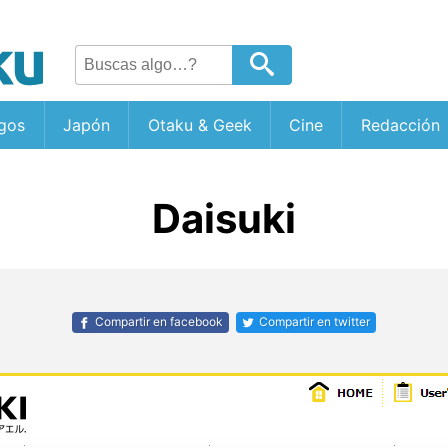
gos
Japón
Otaku & Geek
Cine
Redacción
Daisuki
Compartir en facebook
Compartir en twitter