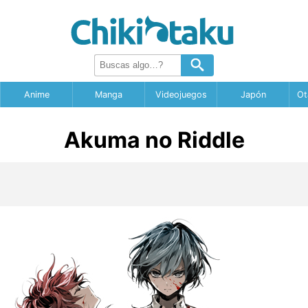
Anime
Manga
Videojuegos
Japón
Ot
Akuma no Riddle