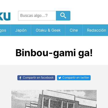
gos
Japón
Otaku & Geek
Cine
Redacción
Binbou-gami ga!
Compartir en facebook
Compartir en twitter