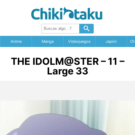
Anime
Manga
Videojuegos
Japón
Ot
THE IDOLM@STER – 11 –
Large 33