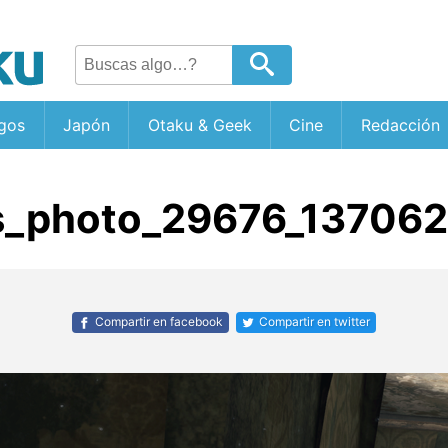
gos
Japón
Otaku & Geek
Cine
Redacción
_photo_29676_13706
Compartir en facebook
Compartir en twitter