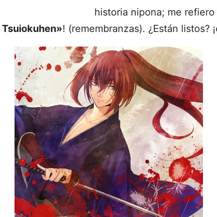
historia nipona; me refier
: Tsuiokuhen»
! (remembranzas). ¿Están listos?