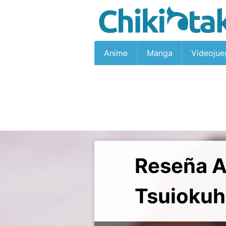
Anime
Manga
Videojue
Reseña A
Tsuiokuh