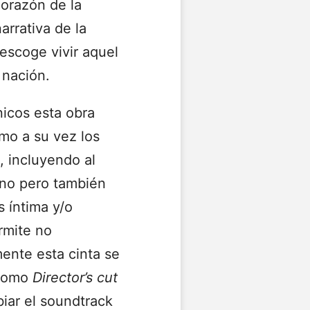
corazón de la
rrativa de la
escoge vivir aquel
 nación.
icos esta obra
mo a su vez los
 incluyendo al
ino pero también
 íntima y/o
rmite no
mente esta cinta se
 como
Director’s cut
iar el soundtrack