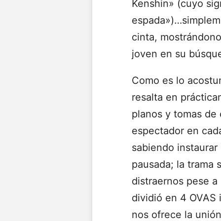
Kenshin» (cuyo sig
espada»)…simplemen
cinta, mostrándono
joven en su búsque
Como es lo acostu
resalta en práctic
planos y tomas de 
espectador en cada
sabiendo instaurar
pausada; la trama 
distraernos pese a 
dividió en 4 OVAS 
nos ofrece la unió