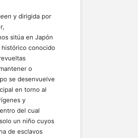
Deen
y dirigida por
r,
nos sitúa en Japón
 histórico conocido
revueltas
 mantener o
rupo se desenvuelve
cipal en torno al
rígenes y
entro del cual
 solo un niño cuyos
ana de esclavos