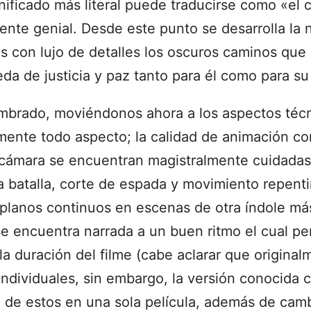
nificado más literal puede traducirse como «el 
te genial. Desde este punto se desarrolla la na
s con lujo de detalles los oscuros caminos que 
da de justicia y paz tanto para él como para su
mbrado, moviéndonos ahora a los aspectos técn
amente todo aspecto; la calidad de animación co
cámara se encuentran magistralmente cuidadas,
 batalla, corte de espada y movimiento repent
 planos continuos en escenas de otra índole más
se encuentra narrada a un buen ritmo el cual pe
la duración del filme (cabe aclarar que original
individuales, sin embargo, la versión conocida
n de estos en una sola película, además de camb