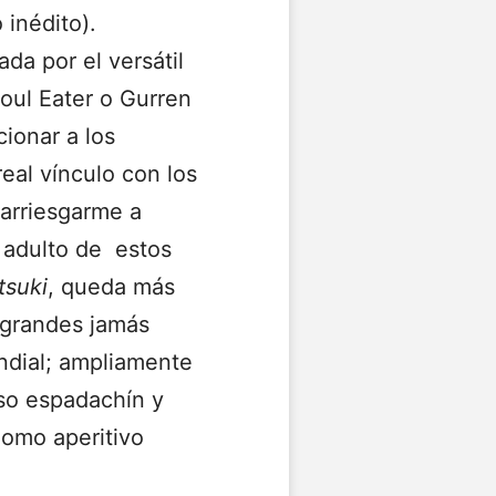
inédito).
da por el versátil
oul Eater o Gurren
ionar a los
al vínculo con los
 arriesgarme a
s adulto de estos
tsuki
, queda más
 grandes jamás
ndial; ampliamente
so espadachín y
Como aperitivo