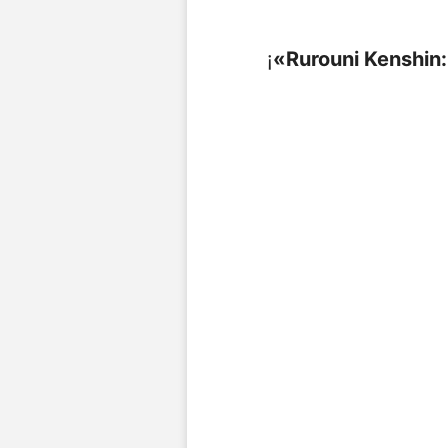
¡
«Rurouni Kenshin