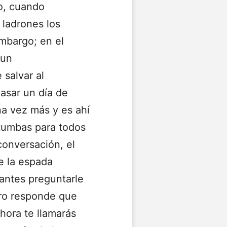
o, cuando
 ladrones los
mbargo; en el
 un
 salvar al
asar un día de
na vez más y es ahí
tumbas para todos
conversación, el
e la espada
 antes preguntarle
tro responde que
ora te llamarás