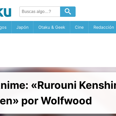
gos
Japón
Otaku & Geek
Cine
Redacción
nime: «Rurouni Kenshi
en» por Wolfwood