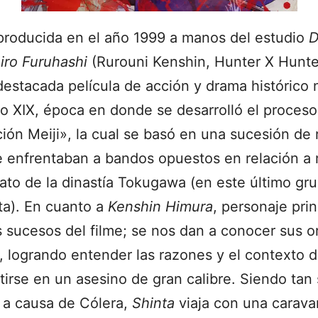
producida en el año 1999 a manos del estudio
iro Furuhashi
(Rurouni Kenshin, Hunter X Hunte
destacada película de acción y drama histórico 
lo XIX, época en donde se desarrolló el proceso
ión Meiji», la cual se basó en una sucesión de 
e enfrentaban a bandos opuestos en relación a
ato de la dinastía Tokugawa (en este último g
ta). En cuanto a
Kenshin Himura
, personaje prin
s sucesos del filme; se nos dan a conocer sus o
, logrando entender las razones y el contexto d
tirse en un asesino de gran calibre. Siendo tan
 a causa de Cólera,
Shinta
viaja con una carav