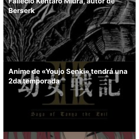
Falleció Kentaro Miura, autor de
Berserk
Anime de «Youjo Senki» tendrá una
2da temporada