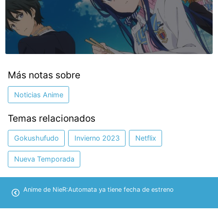
Más notas sobre
Noticias Anime
Temas relacionados
Gokushufudo
Invierno 2023
Netflix
Nueva Temporada
Anime de NieR:Automata ya tiene fecha de estreno