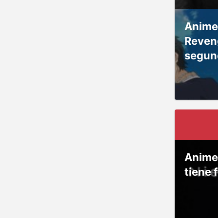
Anime
Reven
segun
Anime
tiene 