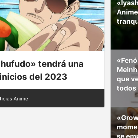
«Iyash
Anime
tranqu
«Fenó
hufudo» tendrá una
Meinho
inicios del 2023
que v
todos
icias Anime
«Grow
moment
se em