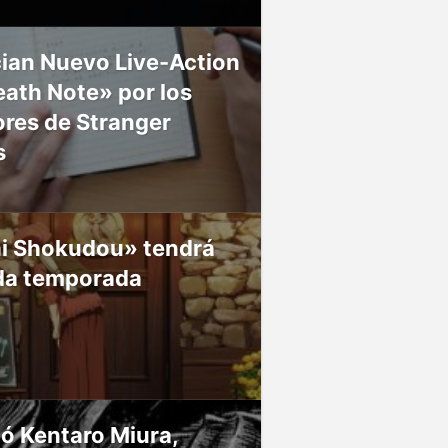
ian Nuevo Live-Action
ath Note» por los
res de Stranger
s
ai Shokudou» tendrá
da temporada
ió Kentaro Miura,