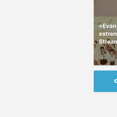
«Evang
estre
Strea