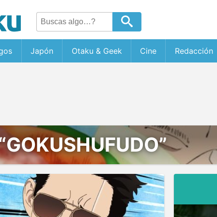
gos
Japón
Otaku & Geek
Cine
Redacción
“GOKUSHUFUDO”