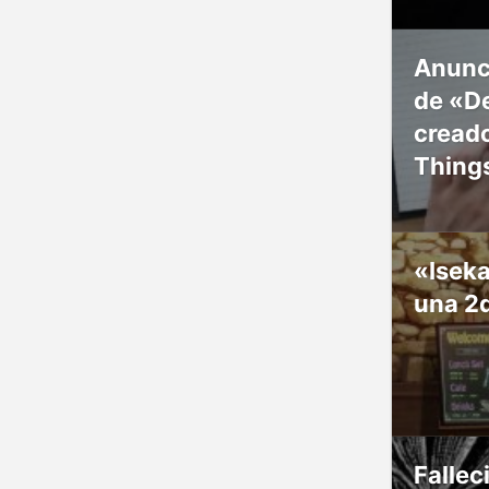
Anunc
de «De
creado
Thing
«Isek
una 2
Fallec