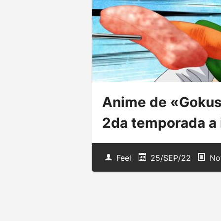
Anime de «Gokus
2da temporada a 
Feel
25/SEP/22
Not