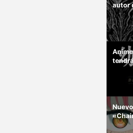
autor 
Anime
tendr
Nuevos
«Chai