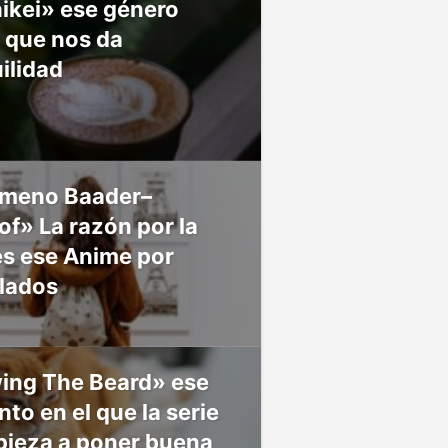
ikei» ese género
 que nos da
ilidad
meno Baader–
f» La razón por la
es ese Anime por
 lados
ing The Beard» ese
o en el que la serie
pieza a poner buena