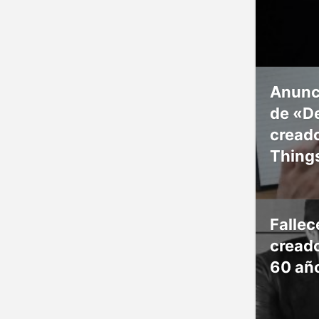
Anunc
de «De
creado
Thing
Falle
creado
60 añ