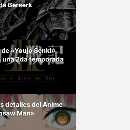
de Berserk
 de «Youjo Senki»
á una 2da temporada
 detalles del Anime
nsaw Man»