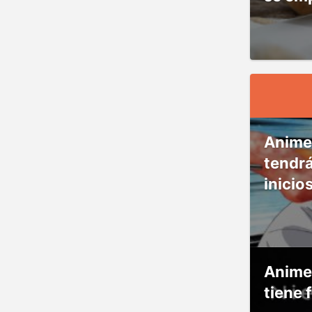
Anime
tendr
inicio
Anime
tiene 