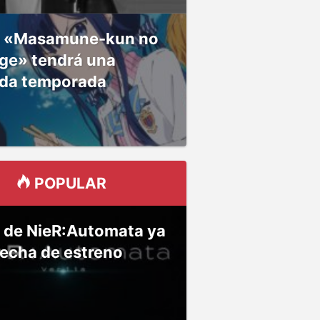
 «Masamune-kun no
ge» tendrá una
da temporada
POPULAR
 de NieR:Automata ya
fecha de estreno