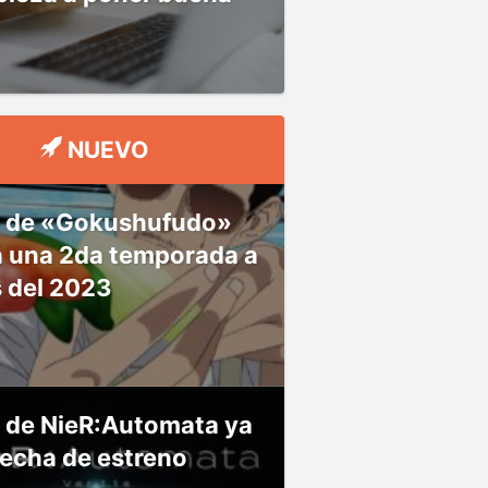
NUEVO
 de «Gokushufudo»
á una 2da temporada a
s del 2023
 de NieR:Automata ya
fecha de estreno