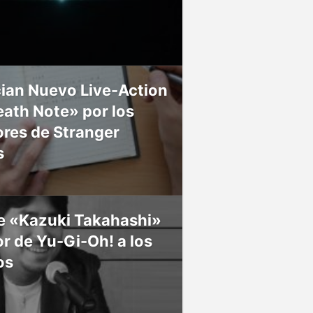
ian Nuevo Live-Action
ath Note» por los
res de Stranger
s
ce «Kazuki Takahashi»
r de Yu-Gi-Oh! a los
os