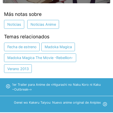
Más notas sobre
Noticias
Noticias Anime
Temas relacionados
Fecha de estreno
Madoka Magica
Madoka Magica The Movie -Rebellion-
Verano 2013
1er Trailer para Anime de «Higurashi no Naku Koro ni Kaku
~Outbreak~»
Genei wo Kakeru Taiyou: Nuevo anime original de Aniplex