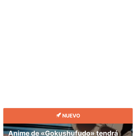
NUEVO
Anime de «Gokushufudo» tendrá