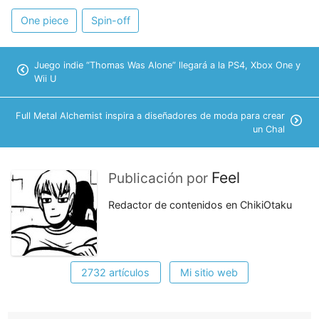
One piece
Spin-off
Juego indie “Thomas Was Alone” llegará a la PS4, Xbox One y
Wii U
Full Metal Alchemist inspira a diseñadores de moda para crear
un Chal
Feel
Publicación por
Redactor de contenidos en ChikiOtaku
2732 artículos
Mi sitio web