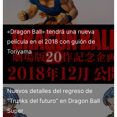
«Dragon Ball» tendrá una nueva
película en el 2018 con guión de
Toriyama
Nuevos detalles del regreso de
“Trunks del futuro” en Dragon Ball
Super