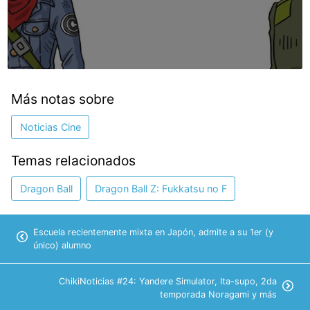
Más notas sobre
Noticias Cine
Temas relacionados
Dragon Ball
Dragon Ball Z: Fukkatsu no F
Escuela recientemente mixta en Japón, admite a su 1er (y
único) alumno
ChikiNoticias #24: Yandere Simulator, Ita-supo, 2da
temporada Noragami y más