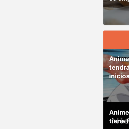
Anime
tendr
inicio
Anime
tiene 