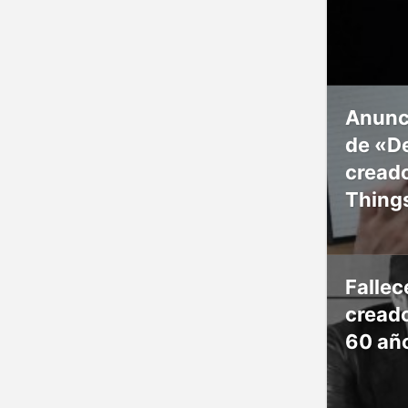
Anunc
de «De
creado
Thing
Falle
creado
60 añ