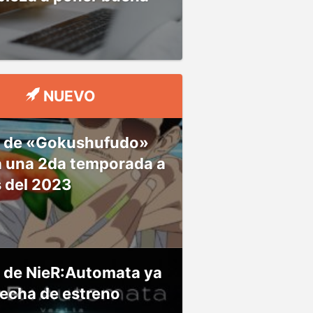
NUEVO
 de «Gokushufudo»
á una 2da temporada a
s del 2023
 de NieR:Automata ya
fecha de estreno