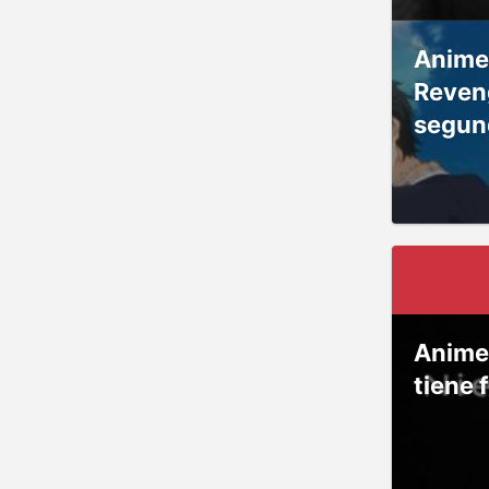
Anime
Reven
segun
Anime
tiene 