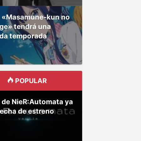
 «Masamune-kun no
ge» tendrá una
da temporada
POPULAR
 de NieR:Automata ya
fecha de estreno