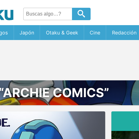
gos
Japón
Otaku & Geek
Cine
Redacción
“ARCHIE COMICS”