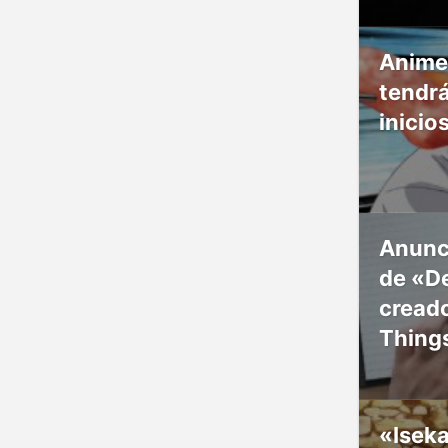
Anime
tendr
inicio
Anunc
de «De
creado
Thing
«Isek