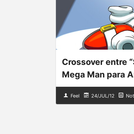
Crossover entre 
Mega Man para A
Feel
24/JUL/12
Not