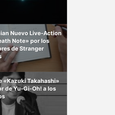
ian Nuevo Live-Action
ath Note» por los
res de Stranger
s
ce «Kazuki Takahashi»
r de Yu-Gi-Oh! a los
os