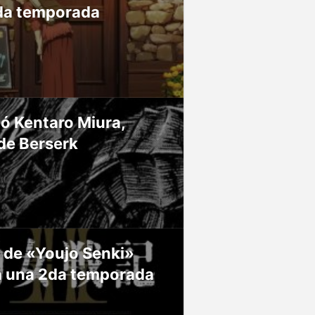
da temporada
ió Kentaro Miura,
de Berserk
 de «Youjo Senki»
á una 2da temporada