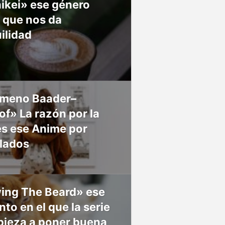
ikei» ese género
 que nos da
ilidad
meno Baader–
f» La razón por la
es ese Anime por
 lados
ing The Beard» ese
o en el que la serie
pieza a poner buena