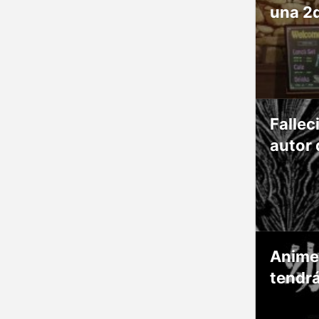
una 2
Fallec
autor 
Anime
tendr