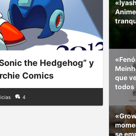
«Iyash
Anime
tranqu
«Fenó
“Sonic the Hedgehog” y
Meinho
rchie Comics
que v
todos
icias
4
«Grow
moment
se em