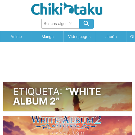
Anime
Manga
Videojuegos
Japón
Ot
ETIQUETA:
“WHITE
ALBUM 2”