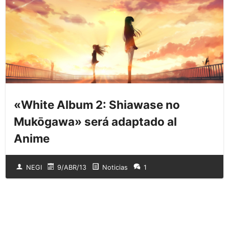
«White Album 2: Shiawase no
Mukōgawa» será adaptado al
Anime
NEGI
9/ABR/13
Noticias
1