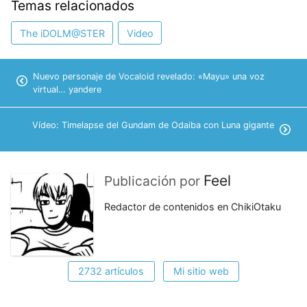
Temas relacionados
The iDOLM@STER
Video
Nuevo personaje de Vocaloid revelado: «Mayu» una voz
virtual… yandere
Vídeo: Timelapse del Gundam de Odaiba con Luna gigante
Feel
Publicación por
Redactor de contenidos en ChikiOtaku
2732 artículos
Mi sitio web