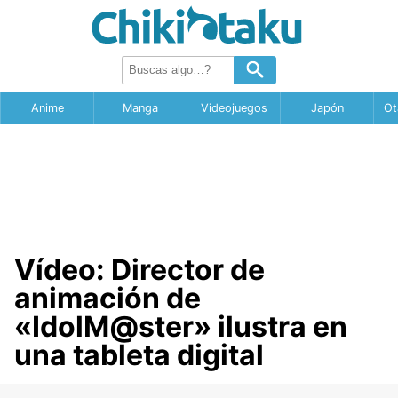
Anime
Manga
Videojuegos
Japón
Ot
Vídeo: Director de
animación de
«IdolM@ster» ilustra en
una tableta digital