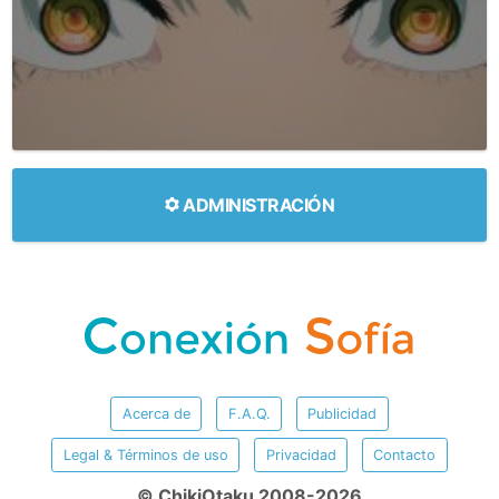
ADMINISTRACIÓN
Acerca de
F.A.Q.
Publicidad
Legal & Términos de uso
Privacidad
Contacto
© ChikiOtaku 2008-2026