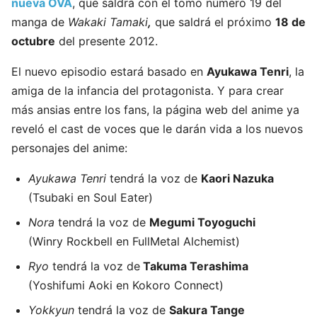
nueva
OVA
, que saldrá con el tomo número 19 del
manga de
Wakaki Tamaki
,
que saldrá el próximo
18 de
octubre
del presente 2012.
El nuevo episodio estará basado en
Ayukawa Tenri
, la
amiga de la infancia del protagonista. Y para crear
más ansias entre los fans, la página web del anime ya
reveló el cast de voces que le darán vida a los nuevos
personajes del anime:
Ayukawa Tenri
tendrá la voz de
Kaori Nazuka
(Tsubaki en Soul Eater)
Nora
tendrá la voz de
Megumi Toyoguchi
(Winry Rockbell en FullMetal Alchemist)
Ryo
tendrá la voz de
Takuma Terashima
(Yoshifumi Aoki en Kokoro Connect)
Yokkyun
tendrá la voz de
Sakura Tange