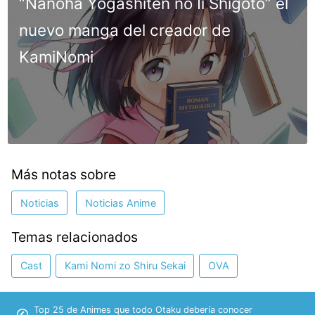
“Nanoha Yōgashiten no Ii Shigoto” el
nuevo manga del creador de
KamiNomi
Más notas sobre
Noticias
Noticias Anime
Temas relacionados
Cast
Kami Nomi zo Shiru Sekai
OVA
Top 25 de Animes que todo Otaku debería conocer