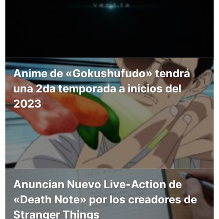
Anime de «Gokushufudo» tendrá
una 2da temporada a inicios del
2023
Anuncian Nuevo Live-Action de
«Death Note» por los creadores de
Stranger Things