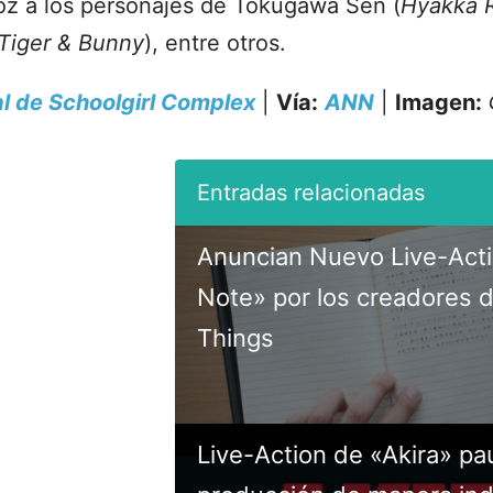
oz a los personajes de Tokugawa Sen (
Hyakka 
Tiger & Bunny
), entre otros.
ial de Schoolgirl Complex
|
Vía:
ANN
|
Imagen:
Anuncian Nuevo Live-Act
Note» por los creadores 
Things
Live-Action de «Akira» pa