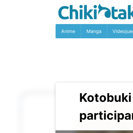
Anime
Manga
Videojue
Kotobuki
participa