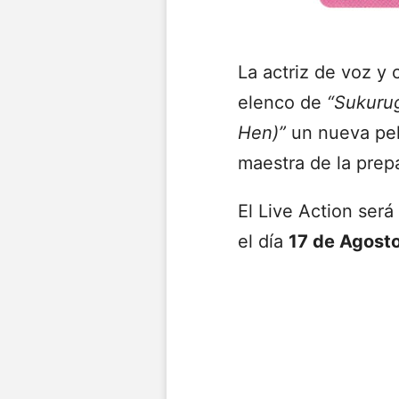
La actriz de voz y
elenco de
“Sukuru
Hen)”
un nueva pel
maestra de la prepa
El Live Action ser
el día
17 de Agost