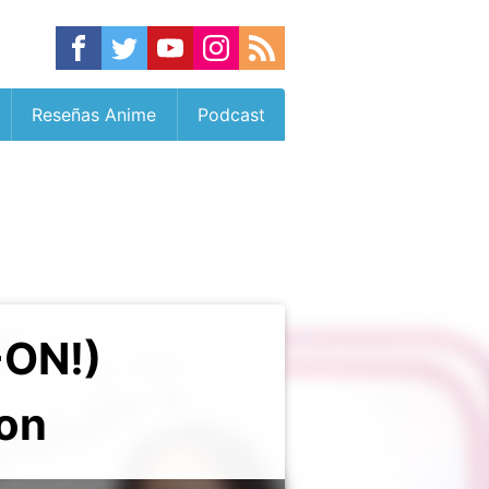
Reseñas Anime
Podcast
-ON!)
ion