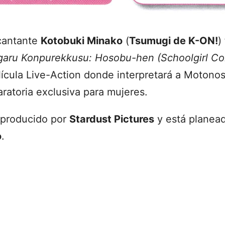
 cantante
Kotobuki Minako
(
Tsumugi de K-ON!
)
garu Konpurekkusu: Hosobu-hen (Schoolgirl C
ícula Live-Action donde interpretará a Motonos
ratoria exclusiva para mujeres.
á producido por
Stardust Pictures
y está planead
o
.