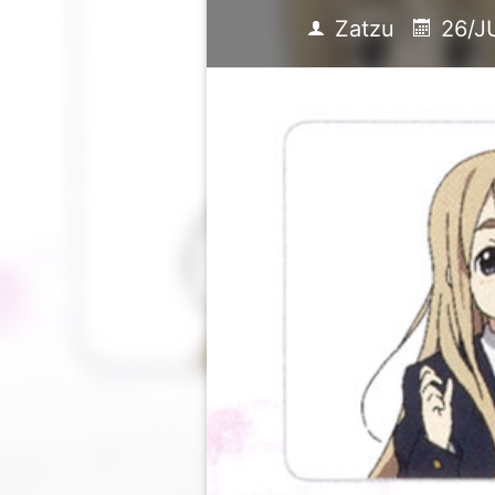
Zatzu
26/J