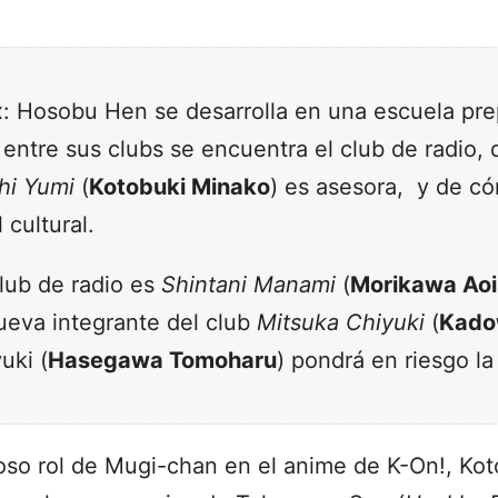
: Hosobu Hen se desarrolla en una escuela pre
 entre sus clubs se encuentra el club de radio, d
hi Yumi
(
Kotobuki Minako
) es asesora, y de c
 cultural.
club de radio es
Shintani Manami
(
Morikawa Aoi
nueva integrante del club
Mitsuka Chiyuki
(
Kado
uki (
Hasegawa Tomoharu
) pondrá en riesgo la
so rol de Mugi-chan en el anime de K-On!, Ko