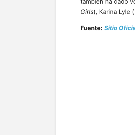
también ha dado v
Girls
), Karina Lyle (
Fuente:
Sitio Ofic