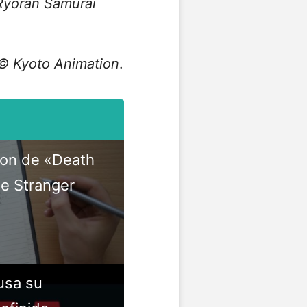
Ryōran Samurai
© Kyoto Animation
.
ion de «Death
de Stranger
usa su