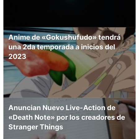
Anime de «Gokushufudo» tendrá
una 2da temporada a inicios del
2023
Anuncian Nuevo Live-Action de
«Death Note» por los creadores de
Stranger Things