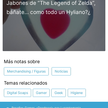
Jabones de “The Legend of Zelda”,
báñate… como todo un Hyliano?¿
Más notas sobre
Merchandising / Figuras
Noticias
Temas relacionados
Digital Soaps
Gamer
Geek
Higiene
Reseñas Gamer: «Deadpool» por Luceptomania