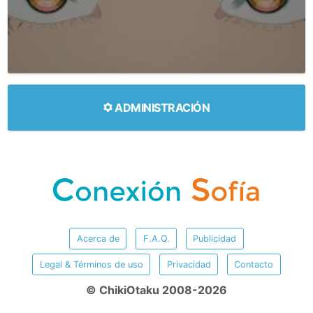
ADMINISTRACIÓN
Acerca de
F.A.Q.
Publicidad
Legal & Términos de uso
Privacidad
Contacto
© ChikiOtaku 2008-2026