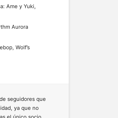
la: Ame y Yuki,
ythm Aurora
bop, Wolf’s
 de seguidores que
lidad, ya que no
as el único socio