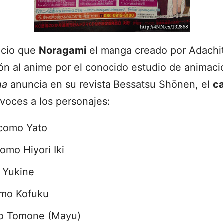
ncio que
Noragami
el manga creado por Adachit
ón al anime por el conocido estudio de anima
ha
anuncia en su revista Bessatsu Shōnen, el
c
 voces a los personajes:
 como Yato
mo Hiyori Iki
 Yukine
omo Kofuku
mo Tomone (Mayu)