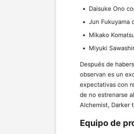
Daisuke Ono c
Jun Fukuyama 
Mikako Komats
Miyuki Sawashi
Después de haberse
observan es un exc
expectativas con r
de no estrenarse a
Alchemist, Darker t
Equipo de pr