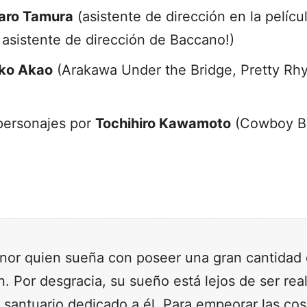
aro Tamura
(asistente de dirección en la pelícu
y asistente de dirección de Baccano!)
ko Akao
(Arakawa Under the Bridge, Pretty Rh
personajes por
Tochihiro Kawamoto
(Cowboy Be
nor quien sueña con poseer una gran cantidad
n. Por desgracia, su sueño está lejos de ser rea
n santuario dedicado a él. Para empeorar las cos