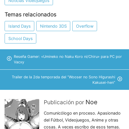
Noticias Videojuegos
Temas relacionados
Island Days
Nintendo 3DS
Overflow
School Days
Reseña Gamer: «Umineko no Naku Koro ni/Chiru» para PC por
Vacxy
Trailer de la 2da temporada del “Wooser no Sono Higurashi
Kakusei-hen”
Noe
Publicación por
Comunicólogo en proceso. Apasionado
del Fútbol, Videojuegos, Anime y otras
cosas. A veces escribo de esos temas.