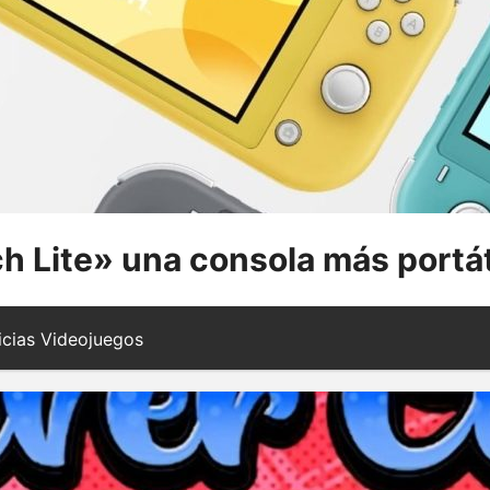
h Lite» una consola más portá
cias Videojuegos