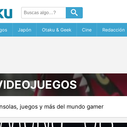
gos
Japón
Otaku & Geek
Cine
Redacción
 VIDEOJUEGOS
nsolas, juegos y más del mundo gamer