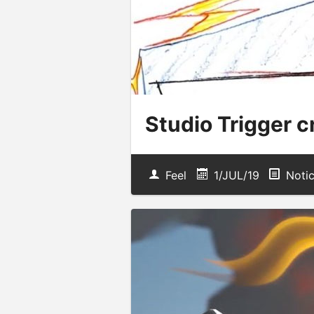
Studio Trigger c
Feel
1/JUL/19
Notic