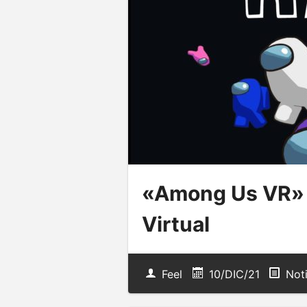
«Among Us VR» a
Virtual
Feel
10/DIC/21
Noti