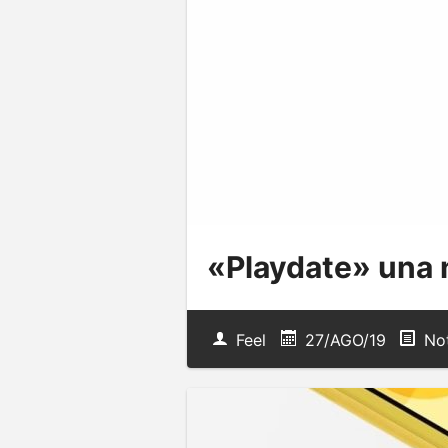
«Playdate» una n
Feel
27/AGO/19
Not