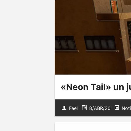
«Neon Tail» un 
Feel
8/ABR/20
Noti