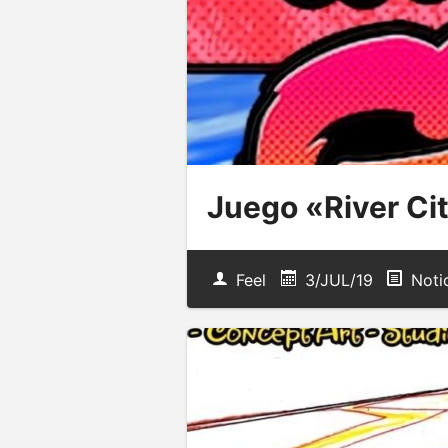
Juego «River Cit
Feel
3/JUL/19
Notic