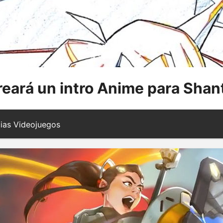
reará un intro Anime para Shan
ias Videojuegos