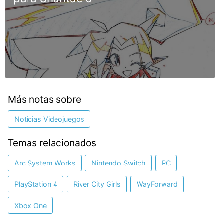
Más notas sobre
Noticias Videojuegos
Temas relacionados
Arc System Works
Nintendo Switch
PC
PlayStation 4
River City Girls
WayForward
Xbox One