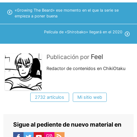
«Growing The Beard» ese momento en el que la serie se
empieza a poner buena
Película de «Shirobako» llegará en el 2020
Feel
Publicación por
Redactor de contenidos en ChikiOtaku
2732 artículos
Mi sitio web
Sigue al pediente de nuevo material en