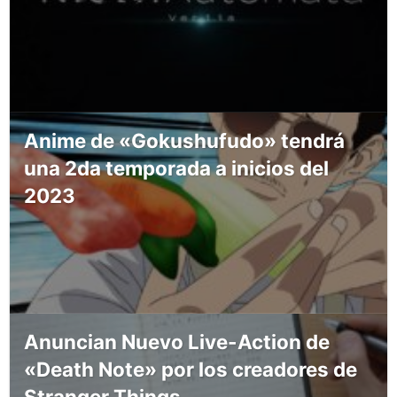
Anime de «Gokushufudo» tendrá
una 2da temporada a inicios del
2023
Anuncian Nuevo Live-Action de
«Death Note» por los creadores de
Stranger Things