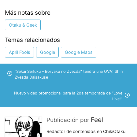
Más notas sobre
Otaku & Geek
Temas relacionados
April Fools
Google
Google Maps
“Sekai Seifuku – Bōryaku no Zvezda” tendrá una OVA: Shin
Zvezda Daisakuse
Nuevo video promocional para la 2da temporada de “Love
Live!”
Feel
Publicación por
Redactor de contenidos en ChikiOtaku