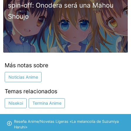
spin-off: Onodera será una Mahou
Shoujo
Más notas sobre
Noticias Anime
Temas relacionados
Nisekoi
Termina Anime
Reseña Anime/Novelas Ligeras «La melancolía de Suzumiya
Haruhi»