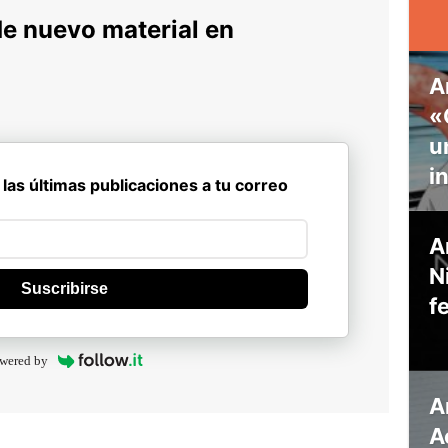
de nuevo material en
A
«
u
i
 las últimas publicaciones a tu correo
A
N
Suscribirse
f
wered by
A
A