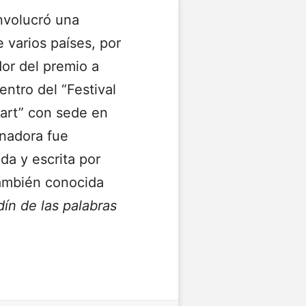
nvolucró una
 varios países, por
dor del premio a
entro del “Festival
art” con sede en
nadora fue
ida y escrita por
también conocida
dín de las palabras