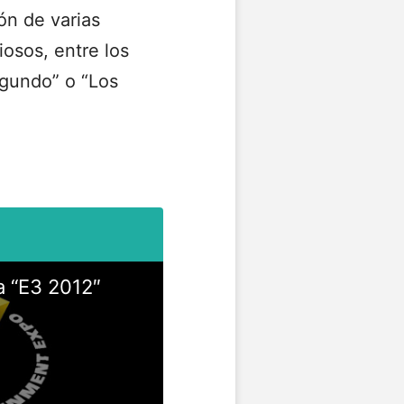
ón de varias
iosos, entre los
egundo” o “Los
a “E3 2012″