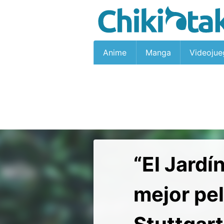
Anime
Manga
Videojue
“El Jardí
mejor pel