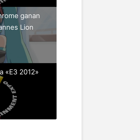
hrome ganan
annes Lion
la «E3 2012»