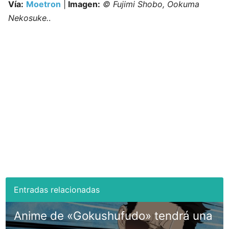
Vía:
Moetron
|
Imagen:
© Fujimi Shobo, Ookuma
Nekosuke.
.
Anime de «Gokushufudo» tendrá una