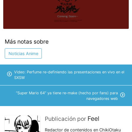
Más notas sobre
Noticias Anime
Video: Perfume re-definiendo las presentaciones en vivo en el
SXSW
“Super Mario 64” ya tiene re-make (hecho por fans) para
navegadores web
Feel
Publicación por
Redactor de contenidos en ChikiOtaku