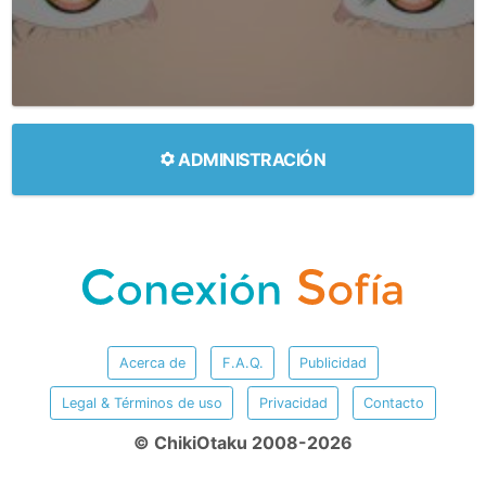
ADMINISTRACIÓN
Acerca de
F.A.Q.
Publicidad
Legal & Términos de uso
Privacidad
Contacto
© ChikiOtaku 2008-2026