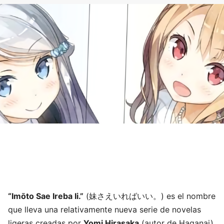
“Imōto Sae Ireba Ii.”
(妹さえいればいい。) es el nombre
que lleva una relativamente nueva serie de novelas
ligeras creadas por
Yomi Hirasaka
(autor de Haganai)