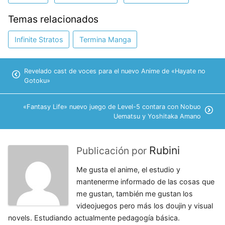
Temas relacionados
Infinite Stratos
Termina Manga
Revelado cast de voces para el nuevo Anime de «Hayate no
Gotoku»
«Fantasy Life» nuevo juego de Level-5 contara con Nobuo
Uematsu y Yoshitaka Amano
Rubini
Publicación por
Me gusta el anime, el estudio y
mantenerme informado de las cosas que
me gustan, también me gustan los
videojuegos pero más los doujin y visual
novels. Estudiando actualmente pedagogía básica.