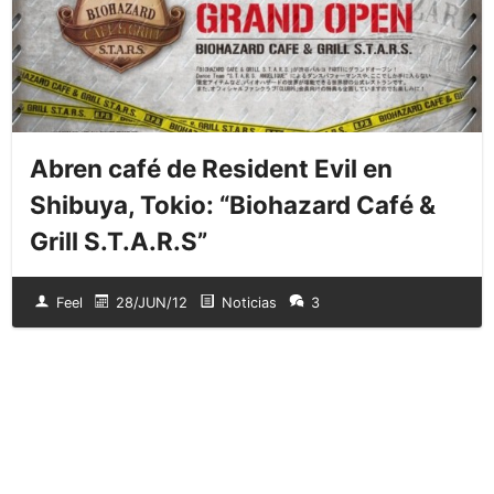
Abren café de Resident Evil en
Shibuya, Tokio: “Biohazard Café &
Grill S.T.A.R.S”
Feel
28/JUN/12
Noticias
3